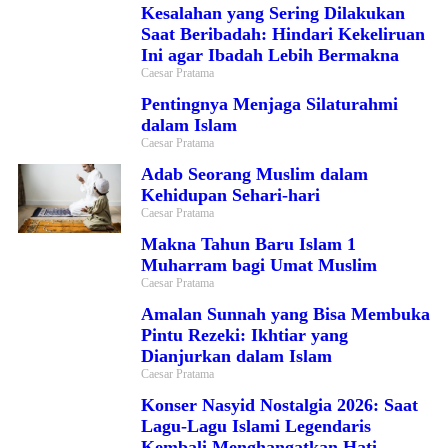
Kesalahan yang Sering Dilakukan
Saat Beribadah: Hindari Kekeliruan
Ini agar Ibadah Lebih Bermakna
Caesar Pratama
Pentingnya Menjaga Silaturahmi
dalam Islam
Caesar Pratama
Adab Seorang Muslim dalam
Kehidupan Sehari-hari
Caesar Pratama
Makna Tahun Baru Islam 1
Muharram bagi Umat Muslim
Caesar Pratama
Amalan Sunnah yang Bisa Membuka
Pintu Rezeki: Ikhtiar yang
Dianjurkan dalam Islam
Caesar Pratama
Konser Nasyid Nostalgia 2026: Saat
Lagu-Lagu Islami Legendaris
Kembali Menghangatkan Hati