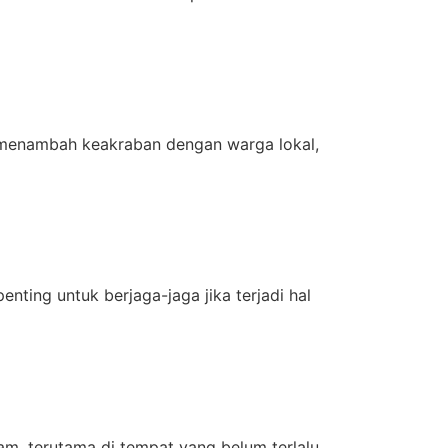
 menambah keakraban dengan warga lokal,
nting untuk berjaga-jaga jika terjadi hal
m, terutama di tempat yang belum terlalu