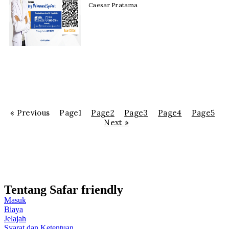
Caesar Pratama
« Previous
Page
1
Page
2
Page
3
Page
4
Page
5
Next »
Tentang Safar friendly
Masuk
Biaya
Jelajah
Syarat dan Ketentuan