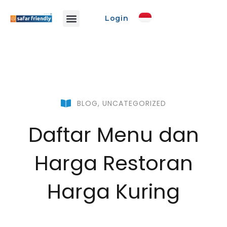
Login
Info Safar
Safar Ads
Event Promo
Buat Event
BLOG
,
UNCATEGORIZED
Daftar Menu dan
Harga Restoran
Harga Kuring