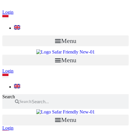
Login
Menu
Menu
Login
Search
Search
Menu
Login