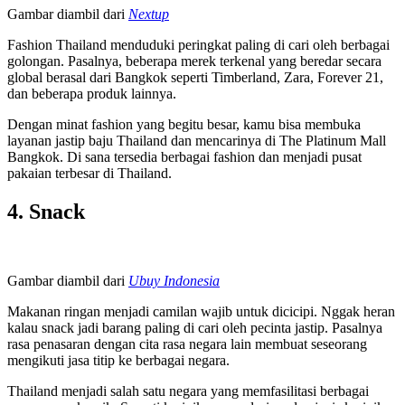
Gambar diambil dari
Nextup
Fashion Thailand menduduki peringkat paling di cari oleh berbagai
golongan. Pasalnya, beberapa merek terkenal yang beredar secara
global berasal dari Bangkok seperti Timberland, Zara, Forever 21,
dan beberapa produk lainnya.
Dengan minat fashion yang begitu besar, kamu bisa membuka
layanan jastip baju Thailand dan mencarinya di The Platinum Mall
Bangkok. Di sana tersedia berbagai fashion dan menjadi pusat
pakaian terbesar di Thailand.
4. Snack
Gambar diambil dari
Ubuy Indonesia
Makanan ringan menjadi camilan wajib untuk dicicipi. Nggak heran
kalau snack jadi barang paling di cari oleh pecinta jastip. Pasalnya
rasa penasaran dengan cita rasa negara lain membuat seseorang
mengikuti jasa titip ke berbagai negara.
Thailand menjadi salah satu negara yang memfasilitasi berbagai