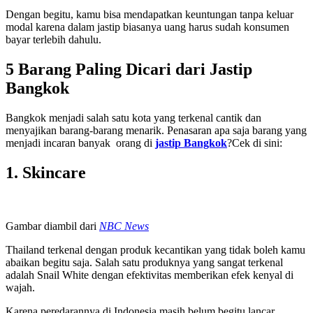
Dengan begitu, kamu bisa mendapatkan keuntungan tanpa keluar
modal karena dalam jastip biasanya uang harus sudah konsumen
bayar terlebih dahulu.
5 Barang Paling Dicari dari Jastip
Bangkok
Bangkok menjadi salah satu kota yang terkenal cantik dan
menyajikan barang-barang menarik. Penasaran apa saja barang yang
menjadi incaran banyak orang di
jastip Bangkok
?Cek di sini:
1. Skincare
Gambar diambil dari
NBC News
Thailand terkenal dengan produk kecantikan yang tidak boleh kamu
abaikan begitu saja. Salah satu produknya yang sangat terkenal
adalah Snail White dengan efektivitas memberikan efek kenyal di
wajah.
Karena peredarannya di Indonesia masih belum begitu lancar