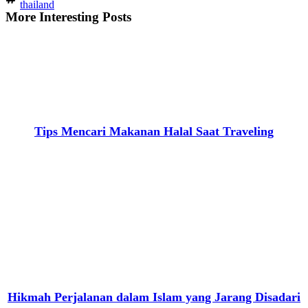
thailand
More Interesting Posts
Tips Mencari Makanan Halal Saat Traveling
Hikmah Perjalanan dalam Islam yang Jarang Disadari