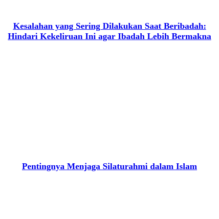
Kesalahan yang Sering Dilakukan Saat Beribadah:
Hindari Kekeliruan Ini agar Ibadah Lebih Bermakna
Pentingnya Menjaga Silaturahmi dalam Islam