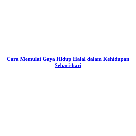
Cara Memulai Gaya Hidup Halal dalam Kehidupan
Sehari-hari