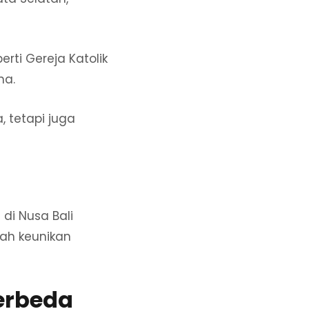
rti Gereja Katolik
ha.
, tetapi juga
 di Nusa Bali
ah keunikan
erbeda