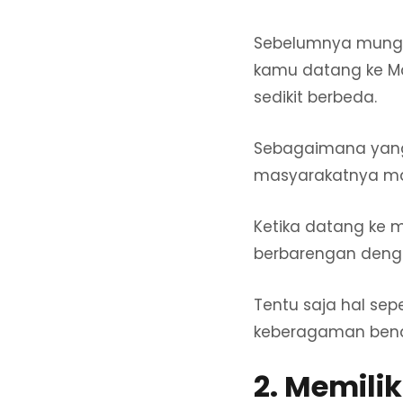
Sebelumnya mungkin
kamu datang ke Ma
sedikit berbeda.
Sebagaimana yang 
masyarakatnya ma
Ketika datang ke 
berbarengan denga
Tentu saja hal sep
keberagaman bena
2. Memili