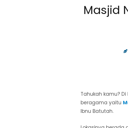
Masjid 
Tahukah kamu? Di 
beragama yaitu
M
Ibnu Batutah.
Lokasinya berada d