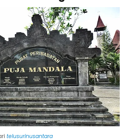
ari
telusurinusantara