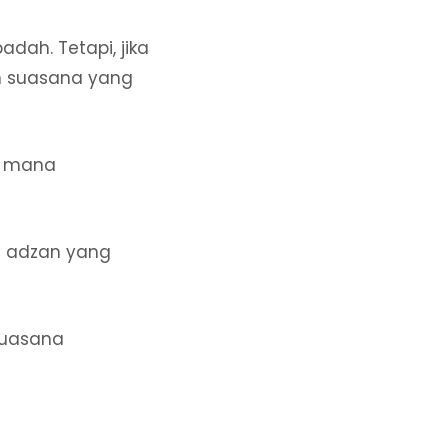
dah. Tetapi, jika
n suasana yang
g mana
a adzan yang
 Suasana