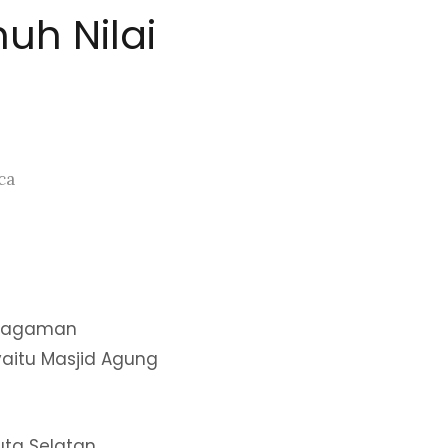
uh Nilai
ca
eragaman
 yaitu Masjid Agung
ta Selatan,