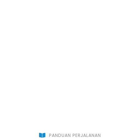
PANDUAN PERJALANAN