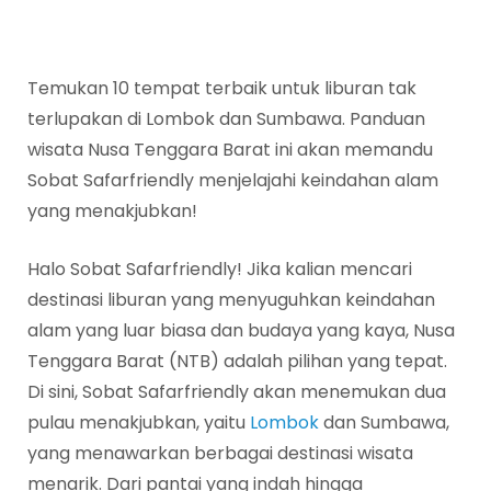
Temukan 10 tempat terbaik untuk liburan tak
terlupakan di Lombok dan Sumbawa. Panduan
wisata Nusa Tenggara Barat ini akan memandu
Sobat Safarfriendly menjelajahi keindahan alam
yang menakjubkan!
Halo Sobat Safarfriendly! Jika kalian mencari
destinasi liburan yang menyuguhkan keindahan
alam yang luar biasa dan budaya yang kaya, Nusa
Tenggara Barat (NTB) adalah pilihan yang tepat.
Di sini, Sobat Safarfriendly akan menemukan dua
pulau menakjubkan, yaitu
Lombok
dan Sumbawa,
yang menawarkan berbagai destinasi wisata
menarik. Dari pantai yang indah hingga