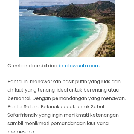
Gambar di ambil dari
beritawisata.com
Pantai ini menawarkan pasir putih yang luas dan
air laut yang tenang, ideal untuk berenang atau
bersantai. Dengan pemandangan yang menawan,
Pantai Selong Belanak cocok untuk Sobat
Safarfriendly yang ingin menikmati ketenangan
sambil menikmati pemandangan laut yang
memesona.