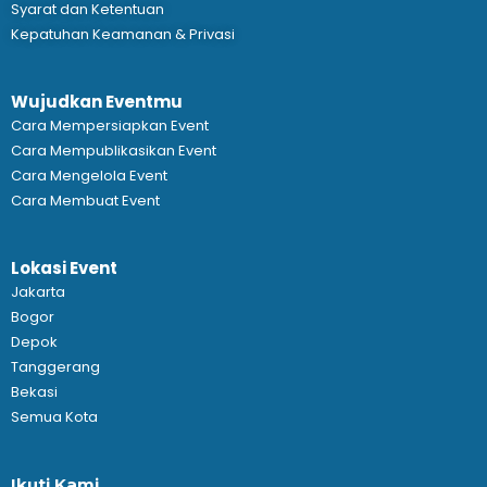
Syarat dan Ketentuan
Kepatuhan Keamanan & Privasi
Wujudkan Eventmu
Cara Mempersiapkan Event
Cara Mempublikasikan Event
Cara Mengelola Event
Cara Membuat Event
Lokasi Event
Jakarta
Bogor
Depok
Tanggerang
Bekasi
Semua Kota
Ikuti Kami