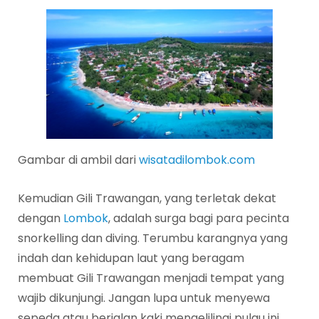
Gambar di ambil dari
wisatadilombok.com
Kemudian Gili Trawangan, yang terletak dekat
dengan
Lombok
, adalah surga bagi para pecinta
snorkelling dan diving. Terumbu karangnya yang
indah dan kehidupan laut yang beragam
membuat Gili Trawangan menjadi tempat yang
wajib dikunjungi. Jangan lupa untuk menyewa
sepeda atau berjalan kaki mengelilingi pulau ini.