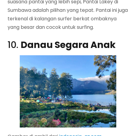
suasana pantai yang lebih sepi, Pantai Lakey di
Sumbawa adalah pilihan yang tepat. Pantai ini juga
terkenal di kalangan surfer berkat ombaknya
yang besar dan cocok untuk surfing.
10.
Danau Segara Anak