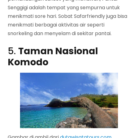
Senggigi adalah tempat yang sempurna untuk
menikmati sore hari. Sobat Safarfriendly juga bisa
menikmati berbagai aktivitas air seperti
snorkeling dan menyelam di sekitar pantai.
5.
Taman Nasional
Komodo
Gambar di ambil dari
dutawisatatours.com