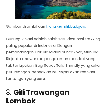
Gambar di ambil dari
kwriu.kemdikbud.go.id
Gunung Rinjani adalah salah satu destinasi trekking
paling populer di Indonesia. Dengan
pemandangan luar biasa dari puncaknya, Gunung
Rinjani menawarkan pengalaman mendaki yang
tak terlupakan. Bagi Sobat Safarfriendly yang suka
petualangan, pendakian ke Rinjani akan menjadi
tantangan yang seru.
3.
Gili Trawangan
Lombok