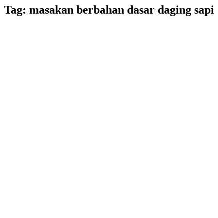
Lewati
Tag: masakan berbahan dasar daging sapi
ke
konten