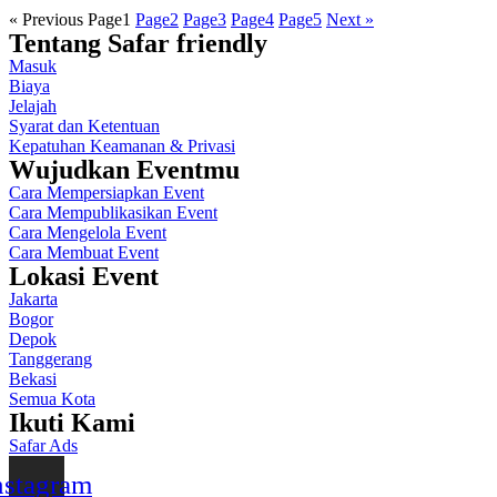
« Previous
Page
1
Page
2
Page
3
Page
4
Page
5
Next »
Tentang Safar friendly
Masuk
Biaya
Jelajah
Syarat dan Ketentuan
Kepatuhan Keamanan & Privasi
Wujudkan Eventmu
Cara Mempersiapkan Event
Cara Mempublikasikan Event
Cara Mengelola Event
Cara Membuat Event
Lokasi Event
Jakarta
Bogor
Depok
Tanggerang
Bekasi
Semua Kota
Ikuti Kami
Safar Ads
nstagram