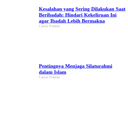
Kesalahan yang Sering Dilakukan Saat
Beribadah: Hindari Kekeliruan Ini
agar Ibadah Lebih Bermakna
Caesar Pratama
Pentingnya Menjaga Silaturahmi
dalam Islam
Caesar Pratama