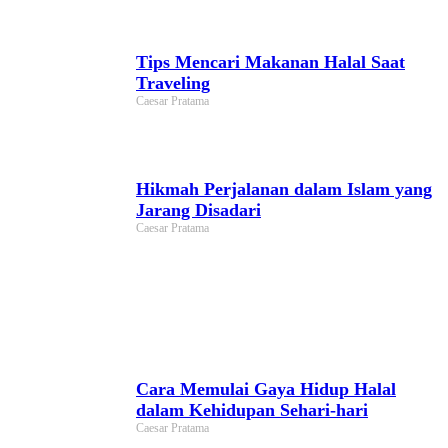
Tips Mencari Makanan Halal Saat
Traveling
Caesar Pratama
Hikmah Perjalanan dalam Islam yang
Jarang Disadari
Caesar Pratama
Cara Memulai Gaya Hidup Halal
dalam Kehidupan Sehari-hari
Caesar Pratama