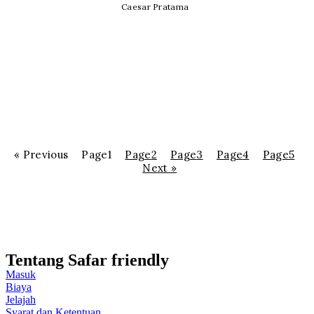
Caesar Pratama
« Previous
Page
1
Page
2
Page
3
Page
4
Page
5
Next »
Tentang Safar friendly
Masuk
Biaya
Jelajah
Syarat dan Ketentuan