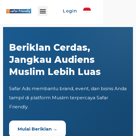
Login
Info Safar
Safar Ads
Event Promo
Buat Event
Beriklan Cerdas,
Jangkau Audiens
Muslim Lebih Luas
Safar Ads membantu brand, event, dan bisnis Anda
tampil di platform Muslim terpercaya Safar
Friendly.
Mulai Beriklan →