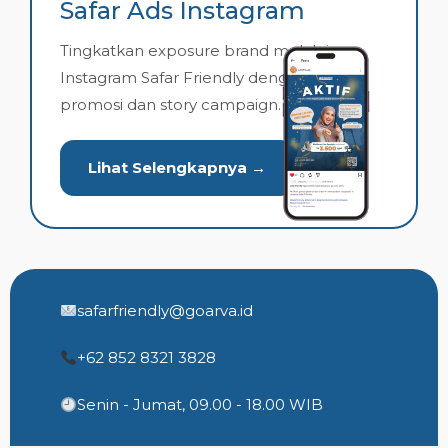
Safar Ads Instagram
Tingkatkan exposure brand melalui
Instagram Safar Friendly dengan konten
promosi dan story campaign.
Lihat Selengkapnya →
safarfriendly@goarva.id
+62 852 8321 3828
Senin - Jumat, 09.00 - 18.00 WIB