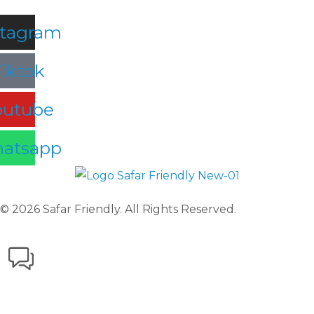
stagram
iktok
outube
atsapp
© 2026 Safar Friendly. All Rights Reserved.