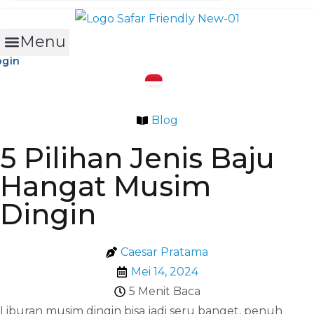
Menu
ogin
Blog
5 Pilihan Jenis Baju
Hangat Musim
Dingin
Caesar Pratama
Mei 14, 2024
5 Menit Baca
Liburan musim dingin bisa jadi seru banget, penuh