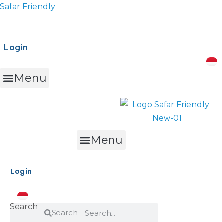
Safar Friendly
Login
Menu
Info Safar
Safar Ads
Event Promo
Buat Event
Menu
Login
Search
Search