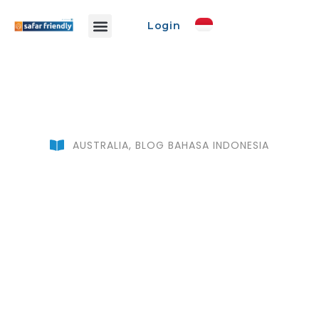
Login
Info Safar
Safar Ads
Event Promo
Buat Event
AUSTRALIA
,
BLOG BAHASA INDONESIA