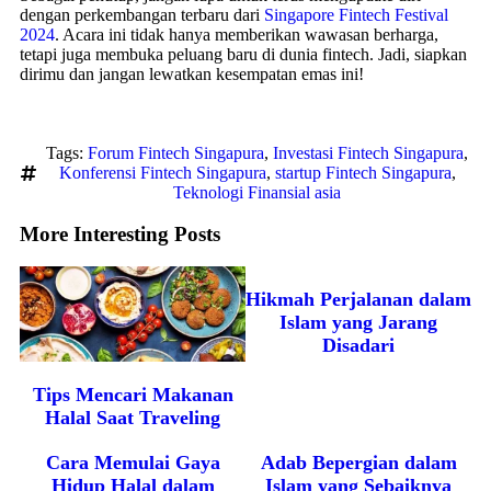
dengan perkembangan terbaru dari
Singapore Fintech Festival
2024
. Acara ini tidak hanya memberikan wawasan berharga,
tetapi juga membuka peluang baru di dunia fintech. Jadi, siapkan
dirimu dan jangan lewatkan kesempatan emas ini!
Tags:
Forum Fintech Singapura
,
Investasi Fintech Singapura
,
Konferensi Fintech Singapura
,
startup Fintech Singapura
,
Teknologi Finansial asia
More Interesting Posts
Hikmah Perjalanan dalam
Islam yang Jarang
Disadari
Tips Mencari Makanan
Halal Saat Traveling
Cara Memulai Gaya
Adab Bepergian dalam
Hidup Halal dalam
Islam yang Sebaiknya