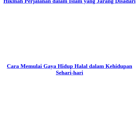
Hikmah Perjalanan dalam Islam yang Jarang Disadari
Cara Memulai Gaya Hidup Halal dalam Kehidupan
Sehari-hari