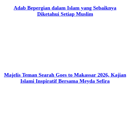
Adab Bepergian dalam Islam yang Sebaiknya
Diketahui Setiap Muslim
Majelis Teman Searah Goes to Makassar 2026, Kajian
Islami Inspiratif Bersama Meyda Sefira