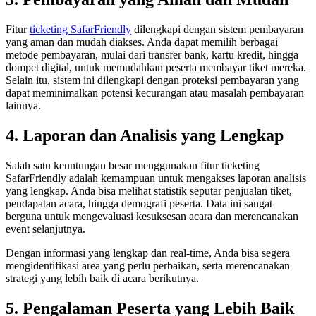
Fitur
ticketing SafarFriendly
dilengkapi dengan sistem pembayaran
yang aman dan mudah diakses. Anda dapat memilih berbagai
metode pembayaran, mulai dari transfer bank, kartu kredit, hingga
dompet digital, untuk memudahkan peserta membayar tiket mereka.
Selain itu, sistem ini dilengkapi dengan proteksi pembayaran yang
dapat meminimalkan potensi kecurangan atau masalah pembayaran
lainnya.
4.
Laporan dan Analisis yang Lengkap
Salah satu keuntungan besar menggunakan fitur ticketing
SafarFriendly adalah kemampuan untuk mengakses laporan analisis
yang lengkap. Anda bisa melihat statistik seputar penjualan tiket,
pendapatan acara, hingga demografi peserta. Data ini sangat
berguna untuk mengevaluasi kesuksesan acara dan merencanakan
event selanjutnya.
Dengan informasi yang lengkap dan real-time, Anda bisa segera
mengidentifikasi area yang perlu perbaikan, serta merencanakan
strategi yang lebih baik di acara berikutnya.
5.
Pengalaman Peserta yang Lebih Baik