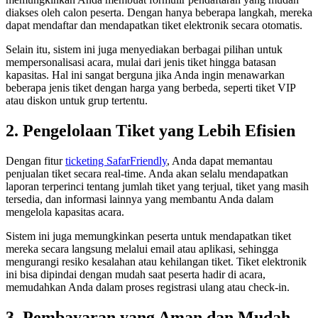
diakses oleh calon peserta. Dengan hanya beberapa langkah, mereka
dapat mendaftar dan mendapatkan tiket elektronik secara otomatis.
Selain itu, sistem ini juga menyediakan berbagai pilihan untuk
mempersonalisasi acara, mulai dari jenis tiket hingga batasan
kapasitas. Hal ini sangat berguna jika Anda ingin menawarkan
beberapa jenis tiket dengan harga yang berbeda, seperti tiket VIP
atau diskon untuk grup tertentu.
2.
Pengelolaan Tiket yang Lebih Efisien
Dengan fitur
ticketing SafarFriendly
, Anda dapat memantau
penjualan tiket secara real-time. Anda akan selalu mendapatkan
laporan terperinci tentang jumlah tiket yang terjual, tiket yang masih
tersedia, dan informasi lainnya yang membantu Anda dalam
mengelola kapasitas acara.
Sistem ini juga memungkinkan peserta untuk mendapatkan tiket
mereka secara langsung melalui email atau aplikasi, sehingga
mengurangi resiko kesalahan atau kehilangan tiket. Tiket elektronik
ini bisa dipindai dengan mudah saat peserta hadir di acara,
memudahkan Anda dalam proses registrasi ulang atau check-in.
3.
Pembayaran yang Aman dan Mudah