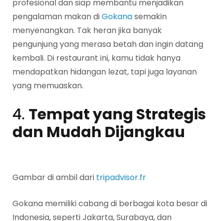
profesional dan siap membantu menjadikan
pengalaman makan di
Gokana
semakin
menyenangkan. Tak heran jika banyak
pengunjung yang merasa betah dan ingin datang
kembali. Di restaurant ini, kamu tidak hanya
mendapatkan hidangan lezat, tapi juga layanan
yang memuaskan.
4.
Tempat yang Strategis
dan Mudah Dijangkau
Gambar di ambil dari
tripadvisor.fr
Gokana memiliki cabang di berbagai kota besar di
Indonesia, seperti Jakarta, Surabaya, dan