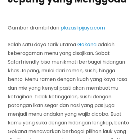
Gambar di ambil dari
plazaslipijaya.com
Salah satu daya tarik utama
Gokana
adalah
keberagaman menu yang disajikan. Sobat
Safarfriendly bisa menikmati berbagai hidangan
khas Jepang, mulai dari ramen, sushi, hingga
bento. Menu ramen dengan kuah yang kaya rasa
dan mie yang kenyal pasti akan membuatmu
ketagihan. Tidak ketinggalan, sushi dengan
potongan ikan segar dan nasi yang pas juga
menjadi menu andalan yang wajib dicoba. Buat
kamu yang suka dengan hidangan lengkap, bento
Gokana menawarkan berbagai pilihan lauk yang