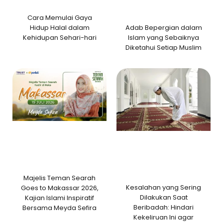
Cara Memulai Gaya
Adab Bepergian dalam
Hidup Halal dalam
Islam yang Sebaiknya
Kehidupan Sehari-hari
Diketahui Setiap Muslim
Majelis Teman Searah
Kesalahan yang Sering
Goes to Makassar 2026,
Dilakukan Saat
Kajian Islami Inspiratif
Beribadah: Hindari
Bersama Meyda Sefira
Kekeliruan Ini agar