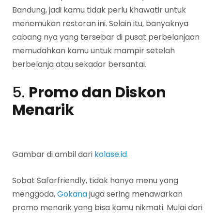
Bandung, jadi kamu tidak perlu khawatir untuk
menemukan restoran ini. Selain itu, banyaknya
cabang nya yang tersebar di pusat perbelanjaan
memudahkan kamu untuk mampir setelah
berbelanja atau sekadar bersantai.
5.
Promo dan Diskon
Menarik
Gambar di ambil dari
kolase.id
Sobat Safarfriendly, tidak hanya menu yang
menggoda,
Gokana
juga sering menawarkan
promo menarik yang bisa kamu nikmati. Mulai dari