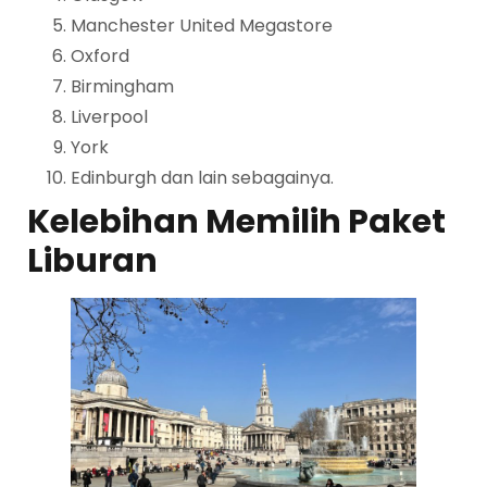
Manchester United Megastore
Oxford
Birmingham
Liverpool
York
Edinburgh dan lain sebagainya.
Kelebihan Memilih Paket
Liburan