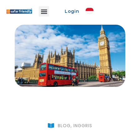
Login
Info Safar
Safar Ads
Event Promo
Buat Event
BLOG
,
INGGRIS