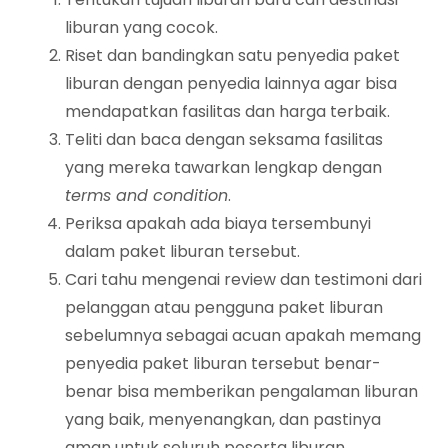
liburan yang cocok.
Riset dan bandingkan satu penyedia paket
liburan dengan penyedia lainnya agar bisa
mendapatkan fasilitas dan harga terbaik.
Teliti dan baca dengan seksama fasilitas
yang mereka tawarkan lengkap dengan
terms and condition
.
Periksa apakah ada biaya tersembunyi
dalam paket liburan tersebut.
Cari tahu mengenai review dan testimoni dari
pelanggan atau pengguna paket liburan
sebelumnya sebagai acuan apakah memang
penyedia paket liburan tersebut benar-
benar bisa memberikan pengalaman liburan
yang baik, menyenangkan, dan pastinya
aman untuk seluruh peserta liburan.