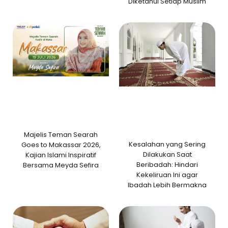
Diketahui Setiap Muslim
Majelis Teman Searah
Kesalahan yang Sering
Goes to Makassar 2026,
Dilakukan Saat
Kajian Islami Inspiratif
Beribadah: Hindari
Bersama Meyda Sefira
Kekeliruan Ini agar
Ibadah Lebih Bermakna