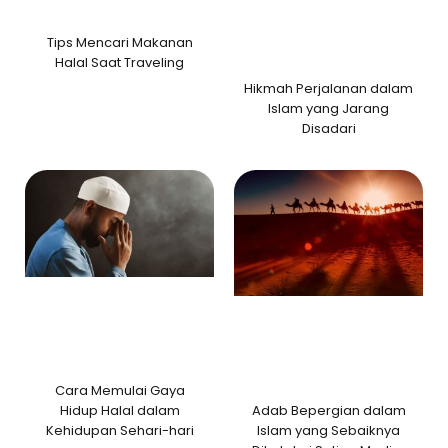
Tips Mencari Makanan
Halal Saat Traveling
Hikmah Perjalanan dalam
Islam yang Jarang
Disadari
Cara Memulai Gaya
Adab Bepergian dalam
Hidup Halal dalam
Islam yang Sebaiknya
Kehidupan Sehari-hari