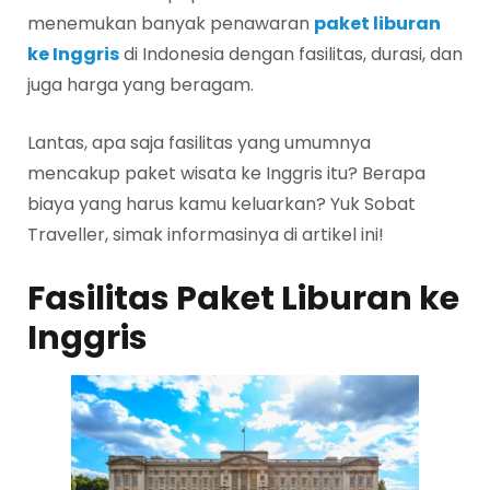
menemukan banyak penawaran
paket liburan
ke Inggris
di Indonesia dengan fasilitas, durasi, dan
juga harga yang beragam.
Lantas, apa saja fasilitas yang umumnya
mencakup paket wisata ke Inggris itu? Berapa
biaya yang harus kamu keluarkan? Yuk Sobat
Traveller, simak informasinya di artikel ini!
Fasilitas Paket Liburan ke
Inggris