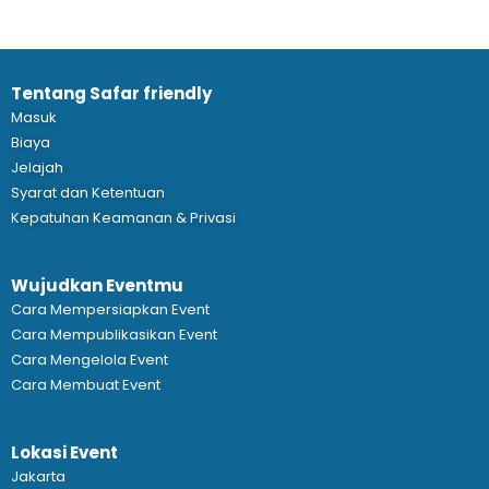
Tentang Safar friendly
Masuk
Biaya
Jelajah
Syarat dan Ketentuan
Kepatuhan Keamanan & Privasi
Wujudkan Eventmu
Cara Mempersiapkan Event
Cara Mempublikasikan Event
Cara Mengelola Event
Cara Membuat Event
Lokasi Event
Jakarta