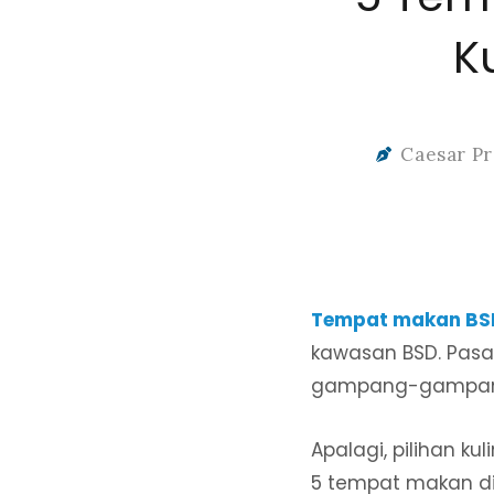
K
Caesar P
Tempat makan BS
kawasan BSD. Pas
gampang-gampang
Apalagi, pilihan k
5 tempat makan di