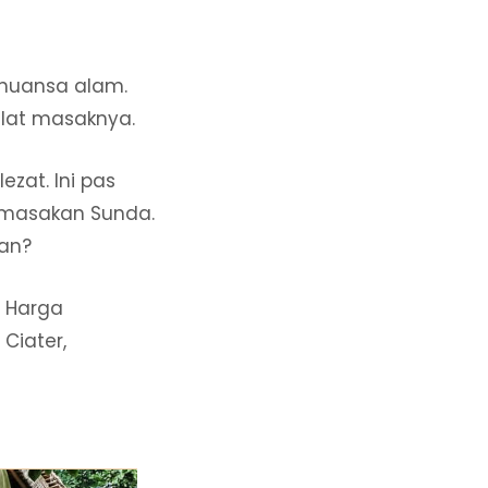
nuansa alam.
alat masaknya.
zat. Ini pas
i masakan Sunda.
kan?
. Harga
Ciater,