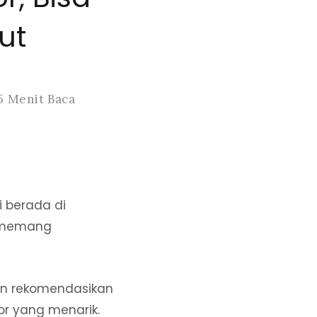
ut
5 Menit Baca
gi berada di
t memang
akan rekomendasikan
r yang menarik.