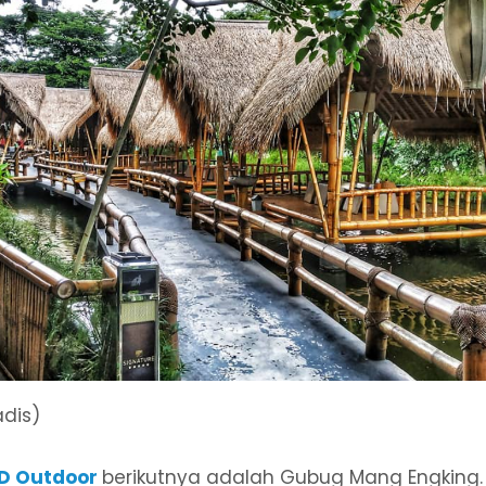
dis)
D Outdoor
berikutnya adalah Gubug Mang Engking.