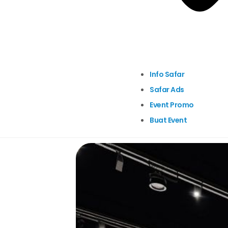
Info Safar
Safar Ads
Event Promo
Buat Event