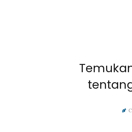
Temukan
tentan
C